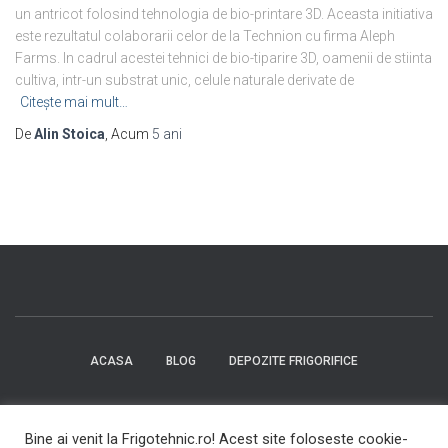
un antricot folosind tehnologia de bio-printare 3D. Aceasta initiativa
este rezultatul colaborarii celor de la Technion cu firma Aleph
Farms. In cadrul acestei tehnici de bio-tiparire 3D, oamenii de stiinta
cultiva, intr-un substrat unic, celule naturale derivate de
Citește mai mult…
De
Alin Stoica
, Acum
5 ani
ACASA
BLOG
DEPOZITE FRIGORIFICE
CAMERE FRIGORIFICE
COMPRESOARE FRIGORIFICE
Bine ai venit la Frigotehnic.ro! Acest site foloseste cookie-