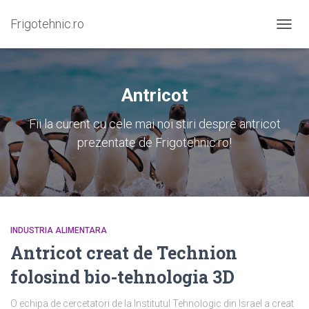
Frigotehnic.ro
COMU
NAVIG
Antricot
Fii la curent cu cele mai noi stiri despre antricot
prezentate de Frigotehnic.ro!
INDUSTRIA ALIMENTARA
Antricot creat de Technion
folosind bio-tehnologia 3D
O echipa de cercetatori de la Institutul Tehnologic din Israel a creat